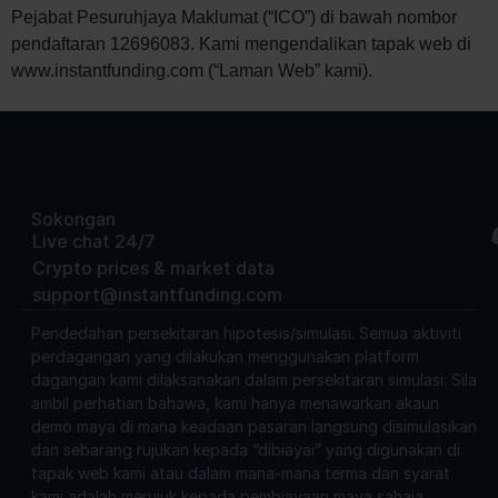
Pejabat Pesuruhjaya Maklumat (“ICO”) di bawah nombor
pendaftaran 12696083. Kami mengendalikan tapak web di
www.instantfunding.com (“Laman Web” kami).
Sokongan
Live chat 24/7
Crypto prices & market data
support@instantfunding.com
Pendedahan persekitaran hipotesis/simulasi. Semua aktiviti
perdagangan yang dilakukan menggunakan platform
dagangan kami dilaksanakan dalam persekitaran simulasi. Sila
ambil perhatian bahawa, kami hanya menawarkan akaun
demo maya di mana keadaan pasaran langsung disimulasikan
dan sebarang rujukan kepada “dibiayai” yang digunakan di
tapak web kami atau dalam mana-mana terma dan syarat
kami adalah merujuk kepada pembiayaan maya sahaja.