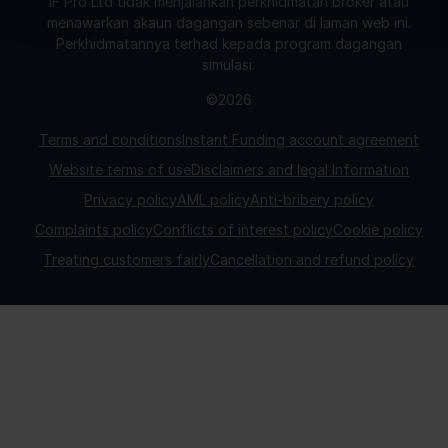
IF Pro Ltd tidak menjalankan perkhidmatan broker atau
menawarkan akaun dagangan sebenar di laman web ini.
Perkhidmatannya terhad kepada program dagangan
simulasi.
©2026
Terms and conditions
Instant Funding account agreement
Website terms of use
Disclaimers and legal Information
Privacy policy
AML policy
Anti-bribery policy
Complaints policy
Conflicts of interest policy
Cookie policy
Treating customers fairly
Cancellation and refund policy