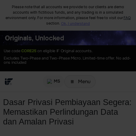
Please note that all accounts we provide to our clients are demo
accounts with fictitious funds, and any trading is in a simulated
environment only. For more information, please feel free to visit our
FAQ
section.
Ok, I understand
Originals, Unlocked
Use code
CORE25
on eligible IF Original accounts.
Excludes Two-Phase and Two-Phase Micro. Limited-time offer. No add-
ons included
Menu
MS
Dasar Privasi Pembiayaan Segera:
Memastikan Perlindungan Data
dan Amalan Privasi