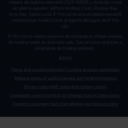
número de registro mercantil 2025-00056 y domicilio social
en: planta superior, edificio Rodney Court, Rodney Bay,
Gros Islet, Santa Lucía. IF Pro Ltd es una sociedad mercantil
internacional. Acello Ltd es el agente de pagos de IF Pro
Ltd.
IF Pro Ltd no realiza servicios de corretaje ni ofrece cuentas
de trading reales en este sitio web. Sus servicios se limitan a
programas de trading simulado.
©2026
Terms and conditions
Instant Funding account agreement
Website terms of use
Disclaimers and legal Information
Privacy policy
AML policy
Anti-bribery policy
Complaints policy
Conflicts of interest policy
Cookie policy
Treating customers fairly
Cancellation and refund policy