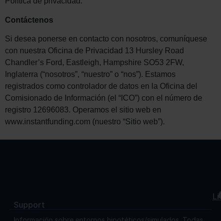
Política de privacidad.
Contáctenos
Si desea ponerse en contacto con nosotros, comuníquese
con nuestra Oficina de Privacidad 13 Hursley Road
Chandler’s Ford, Eastleigh, Hampshire SO53 2FW,
Inglaterra (“nosotros”, “nuestro” o “nos”). Estamos
registrados como controlador de datos en la Oficina del
Comisionado de Información (el “ICO”) con el número de
registro 12696083. Operamos el sitio web en
www.instantfunding.com (nuestro “Sitio web”).
Li
Support
Información sobre entornos hipotéticos/simulados. Todas