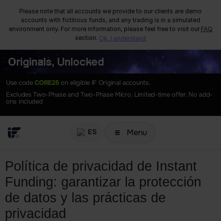
Please note that all accounts we provide to our clients are demo
accounts with fictitious funds, and any trading is in a simulated
environment only. For more information, please feel free to visit our
FAQ
section.
Ok, I understand
Originals, Unlocked
Use code
CORE25
on eligible IF Original accounts.
Excludes Two-Phase and Two-Phase Micro. Limited-time offer. No add-
ons included
Menu
ES
Política de privacidad de Instant
Funding: garantizar la protección
de datos y las prácticas de
privacidad