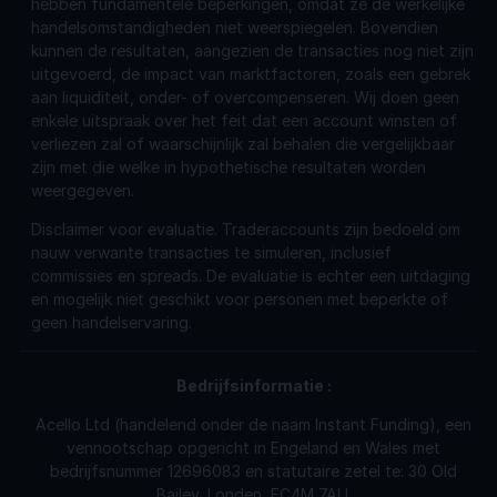
hebben fundamentele beperkingen, omdat ze de werkelijke
handelsomstandigheden niet weerspiegelen. Bovendien
kunnen de resultaten, aangezien de transacties nog niet zijn
uitgevoerd, de impact van marktfactoren, zoals een gebrek
aan liquiditeit, onder- of overcompenseren. Wij doen geen
enkele uitspraak over het feit dat een account winsten of
verliezen zal of waarschijnlijk zal behalen die vergelijkbaar
zijn met die welke in hypothetische resultaten worden
weergegeven.
Disclaimer voor evaluatie. Traderaccounts zijn bedoeld om
nauw verwante transacties te simuleren, inclusief
commissies en spreads. De evaluatie is echter een uitdaging
en mogelijk niet geschikt voor personen met beperkte of
geen handelservaring.
Bedrijfsinformatie
:
Acello Ltd (handelend onder de naam Instant Funding), een
vennootschap opgericht in Engeland en Wales met
bedrijfsnummer 12696083 en statutaire zetel te: 30 Old
Bailey, Londen, EC4M 7AU.