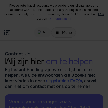
Please note that all accounts we provide to our clients are demo
accounts with fictitious funds, and any trading is in a simulated
environment only. For more information, please feel free to visit our
FAQ
section.
Ok, I understand
Menu
NL
Contact Us
Wij zijn hier
om te helpen
Bij Instant Funding zijn we er altijd om u te
helpen. Als u de antwoorden die u zoekt niet
kunt vinden in onze
uitgebreide FAQ's
, aarzel
dan niet om contact met ons op te nemen.
Voor algemene vragen zoals
handelsregels is onze Live Chat 24/7