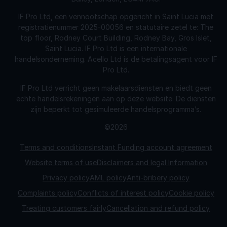
IF Pro Ltd, een vennootschap opgericht in Saint Lucia met
registratienummer 2025-00056 en statutaire zetel te: The
top floor, Rodney Court Building, Rodney Bay, Gros Islet,
Saint Lucia. IF Pro Ltd is een internationale
handelsonderneming. Acello Ltd is de betalingsagent voor IF
Pro Ltd.
IF Pro Ltd verricht geen makelaarsdiensten en biedt geen
echte handelsrekeningen aan op deze website. De diensten
zijn beperkt tot gesimuleerde handelsprogramma’s.
©2026
Terms and conditions
Instant Funding account agreement
Website terms of use
Disclaimers and legal Information
Privacy policy
AML policy
Anti-bribery policy
Complaints policy
Conflicts of interest policy
Cookie policy
Treating customers fairly
Cancellation and refund policy