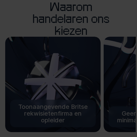
Waarom
handelaren ons
kiezen
Toonaangevende Britse
rekwisietenfirma en
Geen 
opleider
minima