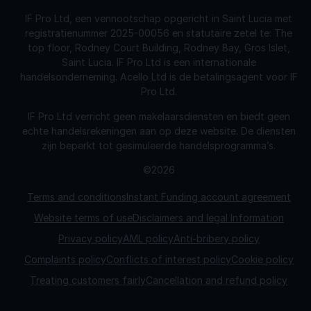
IF Pro Ltd, een vennootschap opgericht in Saint Lucia met
registratienummer 2025-00056 en statutaire zetel te: The
top floor, Rodney Court Building, Rodney Bay, Gros Islet,
Saint Lucia. IF Pro Ltd is een internationale
handelsonderneming. Acello Ltd is de betalingsagent voor IF
Pro Ltd.
IF Pro Ltd verricht geen makelaarsdiensten en biedt geen
echte handelsrekeningen aan op deze website. De diensten
zijn beperkt tot gesimuleerde handelsprogramma’s.
©2026
Terms and conditions
Instant Funding account agreement
Website terms of use
Disclaimers and legal Information
Privacy policy
AML policy
Anti-bribery policy
Complaints policy
Conflicts of interest policy
Cookie policy
Treating customers fairly
Cancellation and refund policy