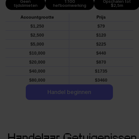
Geen
1:100
Opschalen tot
tijdslimieten
hefboomwerking
$2,5m
Accountgrootte
Prijs
$1,250
$79
$2,500
$120
$5,000
$225
$10,000
$440
$20,000
$870
$40,000
$1735
$80,000
$3460
Handel beginnen
Handelaar Getuigenissen